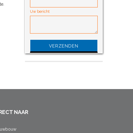
te
.
Uw bericht
Gelieve dit veld leeg te laten.
RECT NAAR
euwbouw