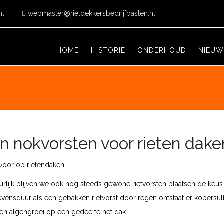
nl
webmaster@rietdekkersbedrijfbasten.nl
HOME
HISTORIE
ONDERHOUD
NIEU
en nokvorsten voor rieten dake
voor op rietendaken.
urlijk blijven we ook nog steeds gewone rietvorsten plaatsen de keus 
vensduur als een gebakken rietvorst door regen ontstaat er kopersulf
en algengroei op een gedeelte het dak.