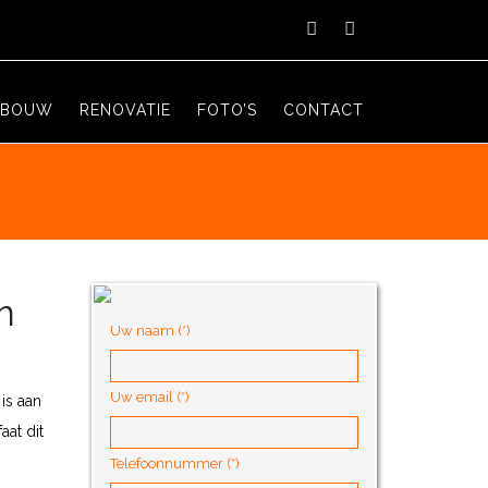
WBOUW
RENOVATIE
FOTO’S
CONTACT
n
Uw naam (*)
Uw email (*)
is aan
aat dit
Telefoonnummer (*)