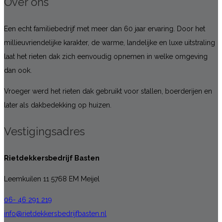
Over ons
Een echt familiebedrijf met meer dan 60 jaar ervaring. Door het
millieuvriendelijke karakter, de warme, landelijke en luxe uitstraling
laat het rieten dak zich eenvoudig opnemen in welke omgeving
dan ook.
Vroeger werd het rieten dak gebruikt voor stallen, boerderijen en
later als dakbedekking op huizen.
Vestigingsadres
Rietdekkersbedrijf Basten
Leemkuilen 11 5768 EM Meijel
06- 46 291 219
info@rietdekkersbedrijfbasten.nl