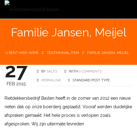
Familie Jansen, Meijel
U BENT HIER: HOME
TESTIMONIAL ITEM
FAMILIE JANSEN, MEIJEL
27
BY
SALES
WITH
0 COMMENTS
PERMALINK
STANDARD POST TYPE
FEB 2015
Rietdekkersbedrijf Basten heeft in de zomer van 2012 een nieuw
rieten dak op onze boerderij geplaatst. Vooraf werden duidelijke
afspraken gemaakt. Het hele proces is verlopen zoals
afgesproken. Wij zijn uitermate tevreden